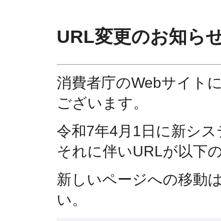
URL変更のお知ら
消費者庁のWebサイト
ございます。
令和7年4月1日に新シ
それに伴いURLが以下
新しいページへの移動
い。