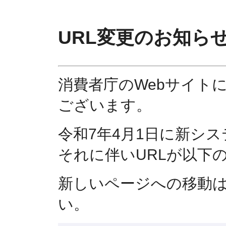
URL変更のお知ら
消費者庁のWebサイト
ございます。
令和7年4月1日に新シ
それに伴いURLが以下
新しいページへの移動
い。