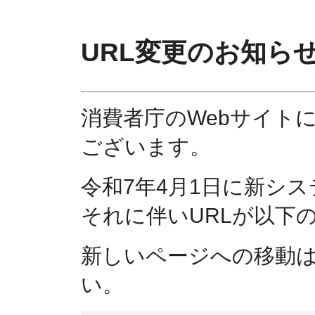
URL変更のお知ら
消費者庁のWebサイト
ございます。
令和7年4月1日に新シ
それに伴いURLが以下
新しいページへの移動
い。