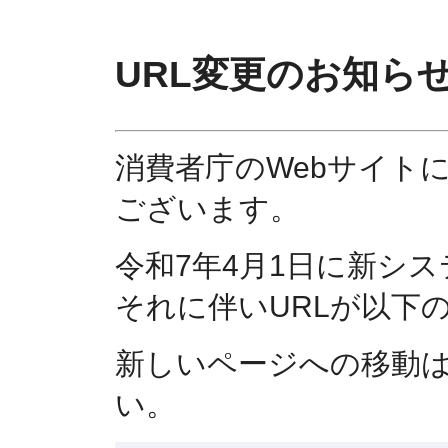
URL変更のお知ら
消費者庁のWebサイト
ございます。
令和7年4月1日に新シ
それに伴いURLが以下
新しいページへの移動
い。