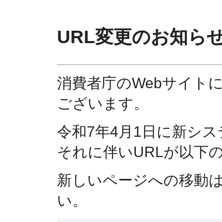
URL変更のお知ら
消費者庁のWebサイト
ございます。
令和7年4月1日に新シ
それに伴いURLが以下
新しいページへの移動
い。