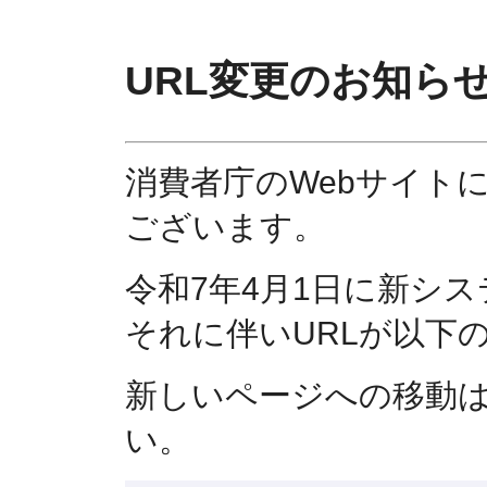
URL変更のお知ら
消費者庁のWebサイト
ございます。
令和7年4月1日に新シ
それに伴いURLが以下
新しいページへの移動
い。