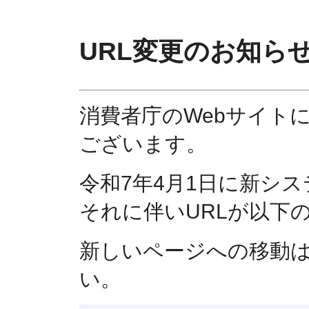
URL変更のお知ら
消費者庁のWebサイト
ございます。
令和7年4月1日に新シ
それに伴いURLが以下
新しいページへの移動
い。