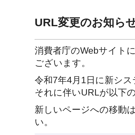
URL変更のお知ら
消費者庁のWebサイト
ございます。
令和7年4月1日に新シ
それに伴いURLが以下
新しいページへの移動
い。