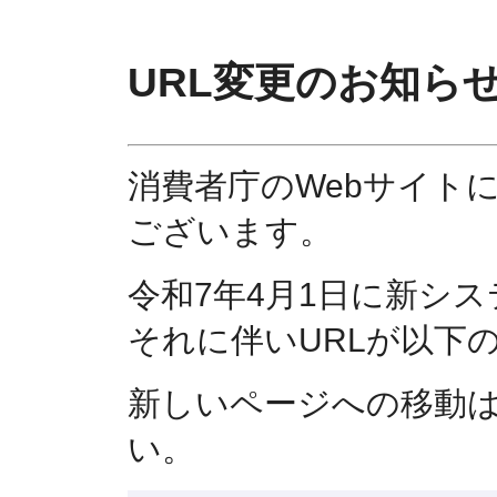
URL変更のお知ら
消費者庁のWebサイト
ございます。
令和7年4月1日に新シ
それに伴いURLが以下
新しいページへの移動
い。