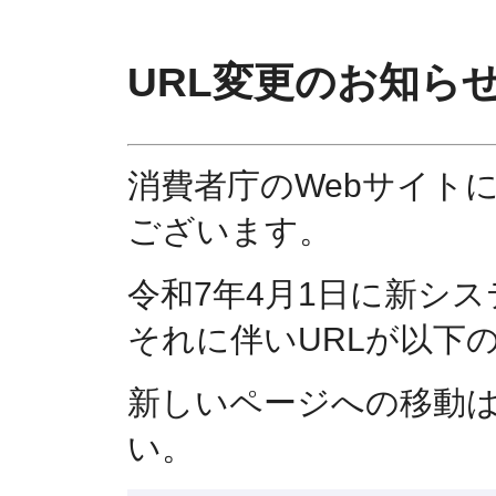
URL変更のお知ら
消費者庁のWebサイト
ございます。
令和7年4月1日に新シ
それに伴いURLが以下
新しいページへの移動
い。