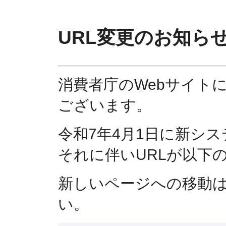
URL変更のお知ら
消費者庁のWebサイト
ございます。
令和7年4月1日に新シ
それに伴いURLが以下
新しいページへの移動
い。