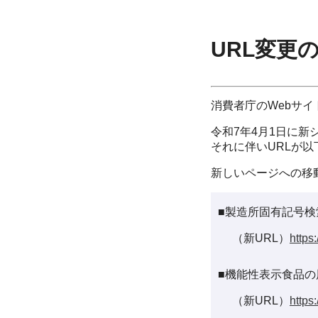
URL変更
消費者庁のWebサ
令和7年4月1日に新
それに伴いURLが
新しいページへの移
■製造所固有記号検
（新URL）
https
■機能性表示食品の
（新URL）
https