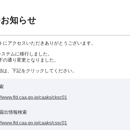
のお知らせ
イトにアクセスいただきありがとうございます。
システムに移行しました。
以下の通り変更となりました。
動は、下記をクリックしてください。
索
://www.fld.caa.go.jp/caaks/cksc01
届出情報検索
://www.fld.caa.go.jp/caaks/cssc01