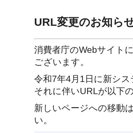
URL変更のお知ら
消費者庁のWebサイト
ございます。
令和7年4月1日に新シ
それに伴いURLが以下
新しいページへの移動
い。