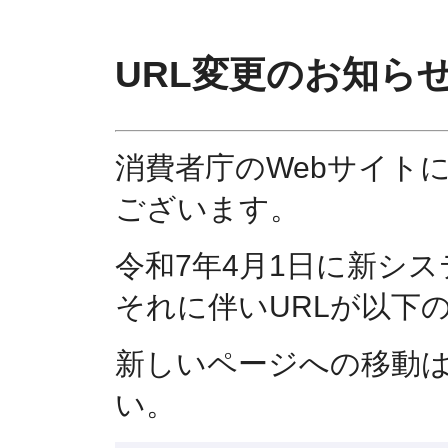
URL変更のお知ら
消費者庁のWebサイト
ございます。
令和7年4月1日に新シ
それに伴いURLが以下
新しいページへの移動
い。