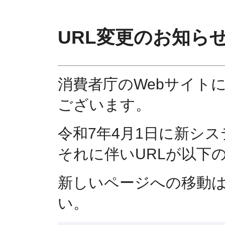
URL変更のお知ら
消費者庁のWebサイト
ございます。
令和7年4月1日に新シ
それに伴いURLが以下
新しいページへの移動
い。