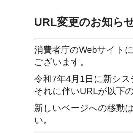
URL変更のお知ら
消費者庁のWebサイト
ございます。
令和7年4月1日に新シ
それに伴いURLが以下
新しいページへの移動
い。