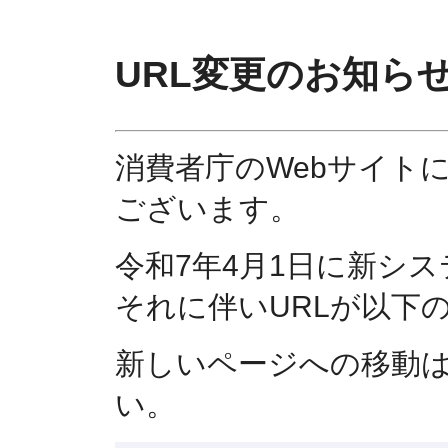
URL変更のお知ら
消費者庁のWebサイト
ございます。
令和7年4月1日に新シ
それに伴いURLが以下
新しいページへの移動
い。