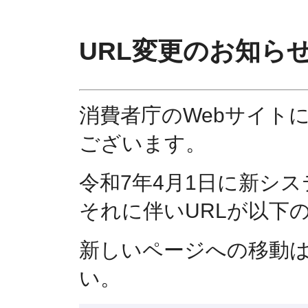
URL変更のお知ら
消費者庁のWebサイト
ございます。
令和7年4月1日に新シ
それに伴いURLが以下
新しいページへの移動
い。