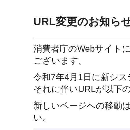
URL変更のお知ら
消費者庁のWebサイト
ございます。
令和7年4月1日に新シ
それに伴いURLが以下
新しいページへの移動
い。