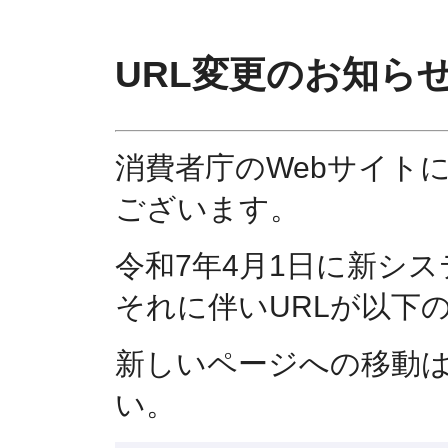
URL変更のお知ら
消費者庁のWebサイト
ございます。
令和7年4月1日に新シ
それに伴いURLが以下
新しいページへの移動
い。