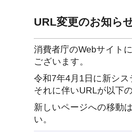
URL変更のお知ら
消費者庁のWebサイト
ございます。
令和7年4月1日に新シ
それに伴いURLが以下
新しいページへの移動
い。