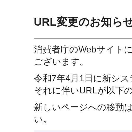
URL変更のお知ら
消費者庁のWebサイト
ございます。
令和7年4月1日に新シ
それに伴いURLが以下
新しいページへの移動
い。