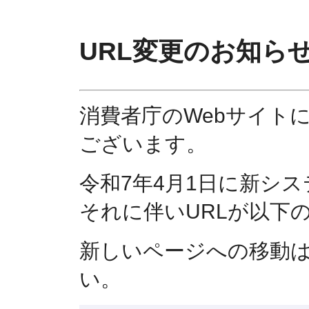
URL変更のお知ら
消費者庁のWebサイト
ございます。
令和7年4月1日に新シ
それに伴いURLが以下
新しいページへの移動
い。