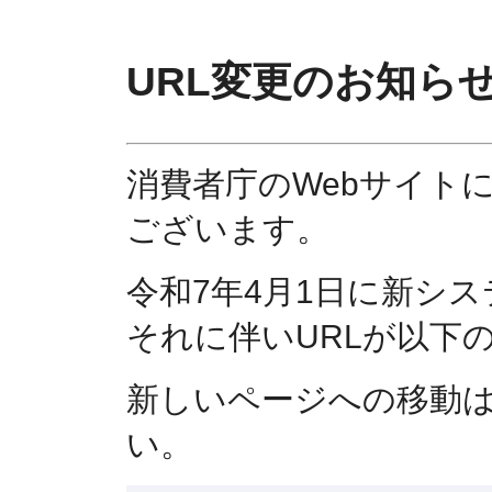
URL変更のお知ら
消費者庁のWebサイト
ございます。
令和7年4月1日に新シ
それに伴いURLが以下
新しいページへの移動
い。