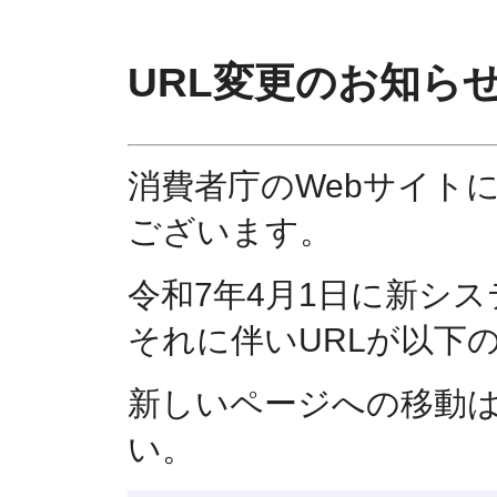
URL変更のお知ら
消費者庁のWebサイト
ございます。
令和7年4月1日に新シ
それに伴いURLが以下
新しいページへの移動
い。