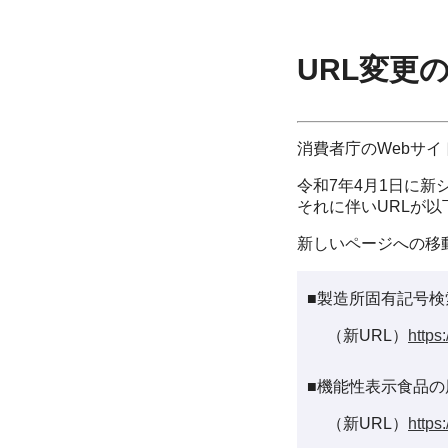
URL変更
消費者庁のWebサ
令和7年4月1日に新
それに伴いURLが
新しいページへの移
■製造所固有記号検
（新URL）
https
■機能性表示食品の
（新URL）
https