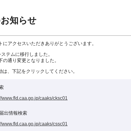
のお知らせ
イトにアクセスいただきありがとうございます。
システムに移行しました。
以下の通り変更となりました。
動は、下記をクリックしてください。
索
://www.fld.caa.go.jp/caaks/cksc01
届出情報検索
://www.fld.caa.go.jp/caaks/cssc01