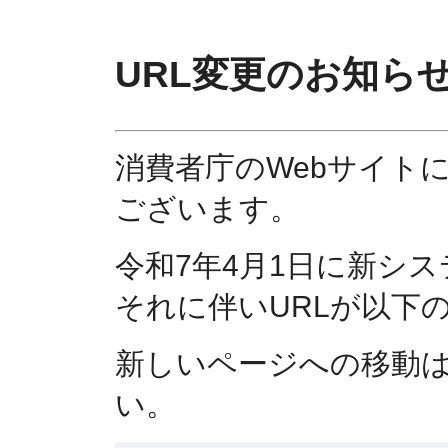
URL変更のお知ら
消費者庁のWebサイト
ございます。
令和7年4月1日に新シ
それに伴いURLが以下
新しいページへの移動
い。