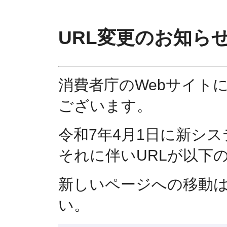
URL変更のお知ら
消費者庁のWebサイト
ございます。
令和7年4月1日に新シ
それに伴いURLが以下
新しいページへの移動
い。