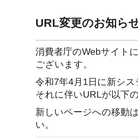
URL変更のお知ら
消費者庁のWebサイト
ございます。
令和7年4月1日に新シ
それに伴いURLが以下
新しいページへの移動
い。