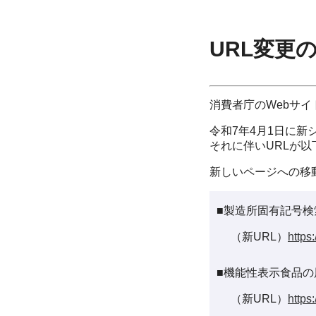
URL変更
消費者庁のWebサ
令和7年4月1日に新
それに伴いURLが
新しいページへの移
■製造所固有記号検
（新URL）
https
■機能性表示食品の
（新URL）
https