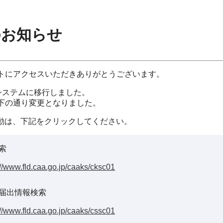
のお知らせ
イトにアクセスいただきありがとうございます。
システムに移行しました。
以下の通り変更となりました。
動は、下記をクリックしてください。
索
://www.fld.caa.go.jp/caaks/cksc01
届出情報検索
://www.fld.caa.go.jp/caaks/cssc01