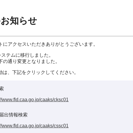
のお知らせ
イトにアクセスいただきありがとうございます。
システムに移行しました。
以下の通り変更となりました。
動は、下記をクリックしてください。
索
://www.fld.caa.go.jp/caaks/cksc01
届出情報検索
://www.fld.caa.go.jp/caaks/cssc01