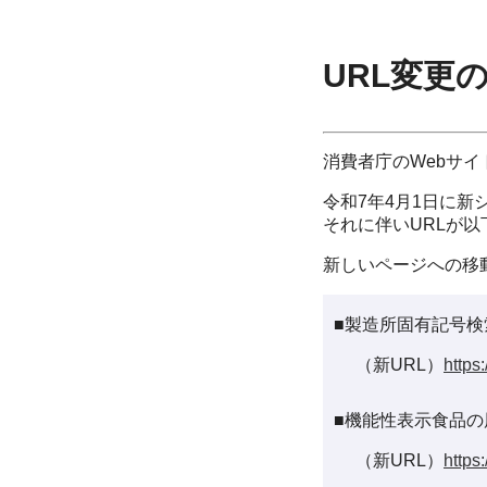
URL変更
消費者庁のWebサ
令和7年4月1日に新
それに伴いURLが
新しいページへの移
■製造所固有記号検
（新URL）
https
■機能性表示食品の
（新URL）
https