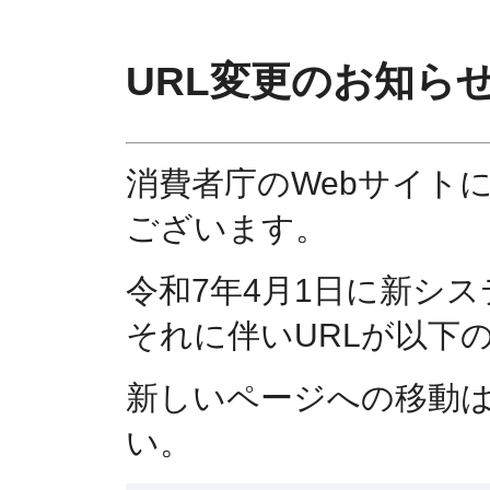
URL変更のお知ら
消費者庁のWebサイト
ございます。
令和7年4月1日に新シ
それに伴いURLが以下
新しいページへの移動
い。