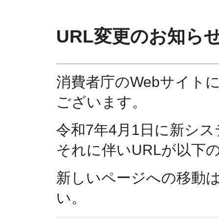
URL変更のお知ら
消費者庁のWebサイト
ございます。
令和7年4月1日に新シ
それに伴いURLが以下
新しいページへの移動
い。