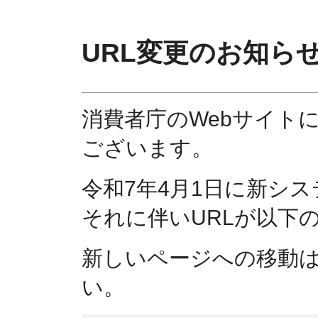
URL変更のお知ら
消費者庁のWebサイト
ございます。
令和7年4月1日に新シ
それに伴いURLが以下
新しいページへの移動
い。