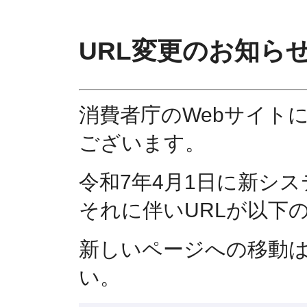
URL変更のお知ら
消費者庁のWebサイト
ございます。
令和7年4月1日に新シ
それに伴いURLが以下
新しいページへの移動
い。