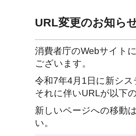
URL変更のお知ら
消費者庁のWebサイト
ございます。
令和7年4月1日に新シ
それに伴いURLが以下
新しいページへの移動
い。