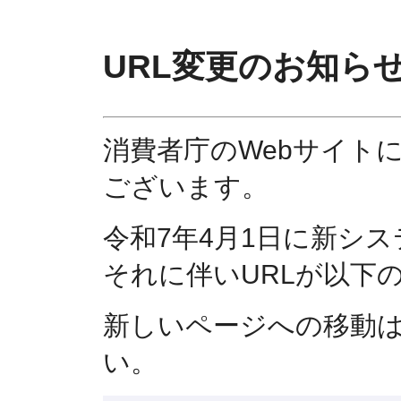
URL変更のお知ら
消費者庁のWebサイト
ございます。
令和7年4月1日に新シ
それに伴いURLが以下
新しいページへの移動
い。