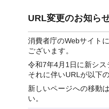
URL変更のお知ら
消費者庁のWebサイト
ございます。
令和7年4月1日に新シ
それに伴いURLが以下
新しいページへの移動
い。