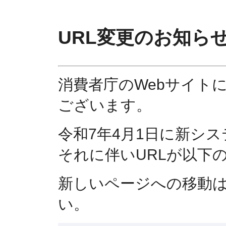
URL変更のお知ら
消費者庁のWebサイト
ございます。
令和7年4月1日に新シ
それに伴いURLが以下
新しいページへの移動
い。