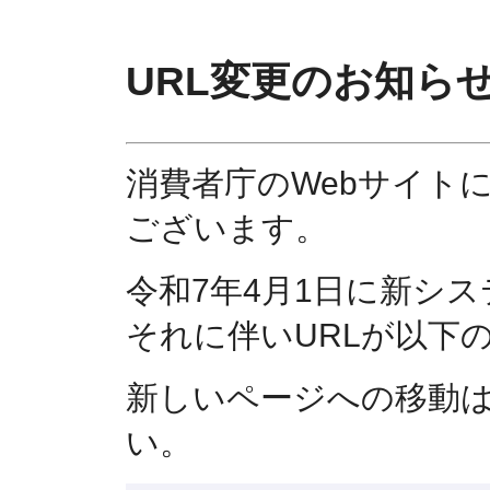
URL変更のお知ら
消費者庁のWebサイト
ございます。
令和7年4月1日に新シ
それに伴いURLが以下
新しいページへの移動
い。