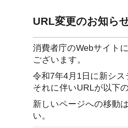
URL変更のお知ら
消費者庁のWebサイト
ございます。
令和7年4月1日に新シ
それに伴いURLが以下
新しいページへの移動
い。