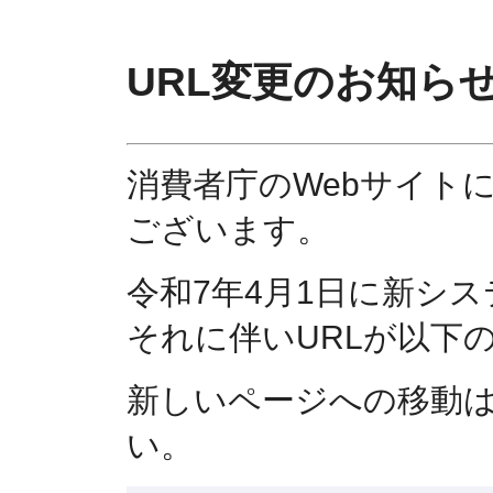
URL変更のお知ら
消費者庁のWebサイト
ございます。
令和7年4月1日に新シ
それに伴いURLが以下
新しいページへの移動
い。