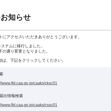
のお知らせ
イトにアクセスいただきありがとうございます。
システムに移行しました。
以下の通り変更となりました。
動は、下記をクリックしてください。
索
://www.fld.caa.go.jp/caaks/cksc01
届出情報検索
://www.fld.caa.go.jp/caaks/cssc01