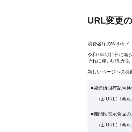
URL変更
消費者庁のWebサ
令和7年4月1日に新
それに伴いURLが
新しいページへの移
■製造所固有記号検
（新URL）
https
■機能性表示食品の
（新URL）
https