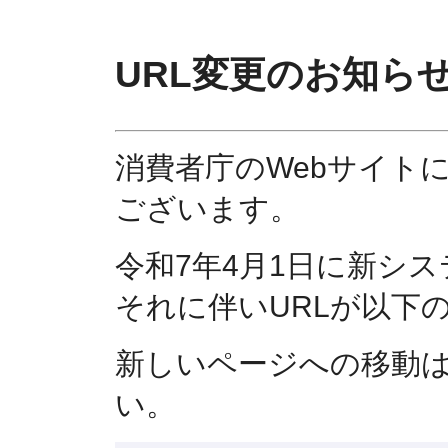
URL変更のお知ら
消費者庁のWebサイト
ございます。
令和7年4月1日に新シ
それに伴いURLが以下
新しいページへの移動
い。