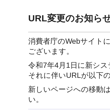
URL変更のお知ら
消費者庁のWebサイト
ございます。
令和7年4月1日に新シ
それに伴いURLが以下
新しいページへの移動
い。