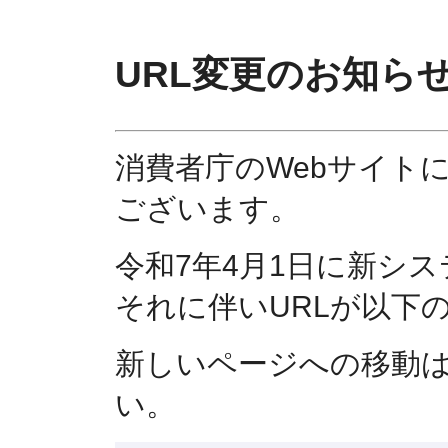
URL変更のお知ら
消費者庁のWebサイト
ございます。
令和7年4月1日に新シ
それに伴いURLが以下
新しいページへの移動
い。