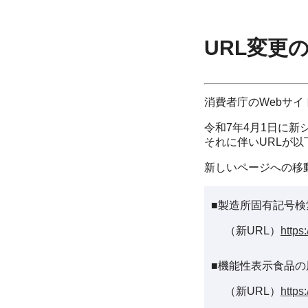
URL変更
消費者庁のWebサ
令和7年4月1日に新
それに伴いURLが
新しいページへの移
■製造所固有記号検
（新URL）
https
■機能性表示食品の
（新URL）
https