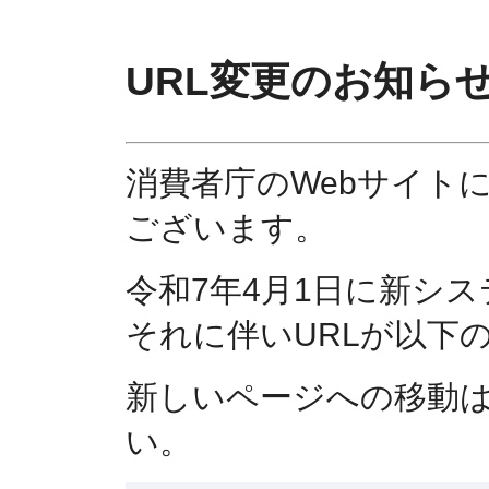
URL変更のお知ら
消費者庁のWebサイト
ございます。
令和7年4月1日に新シ
それに伴いURLが以下
新しいページへの移動
い。