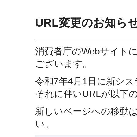
URL変更のお知ら
消費者庁のWebサイト
ございます。
令和7年4月1日に新シ
それに伴いURLが以下
新しいページへの移動
い。