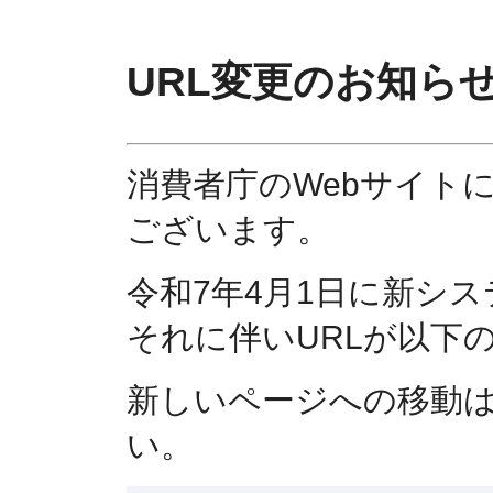
URL変更のお知ら
消費者庁のWebサイト
ございます。
令和7年4月1日に新シ
それに伴いURLが以下
新しいページへの移動
い。